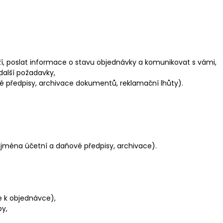
í, poslat informace o stavu objednávky a komunikovat s vámi,
alší požadavky,
vé předpisy, archivace dokumentů, reklamační lhůty).
(zejména účetní a daňové předpisy, archivace).
 k objednávce),
by,