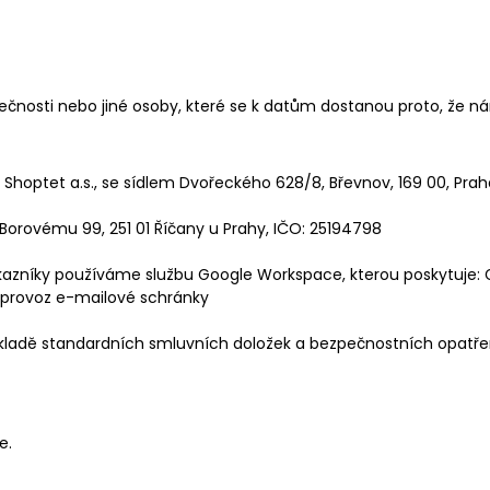
olečnosti nebo jiné osoby, které se k datům dostanou proto, ž
hoptet a.s., se sídlem Dvořeckého 628/8, Břevnov, 169 00, Prah
 K Borovému 99, 251 01 Říčany u Prahy, IČO: 25194798
kazníky používáme službu Google Workspace, kterou poskytuje: Go
e provoz e-mailové schránky
kladě standardních smluvních doložek a bezpečnostních opatře
e.