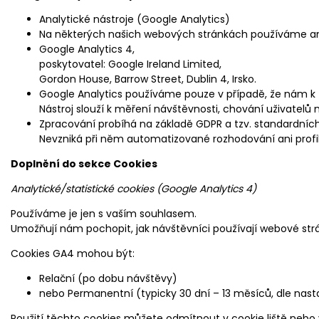
Analytické nástroje (Google Analytics)
Na některých našich webových stránkách používáme ana
Google Analytics 4,
poskytovatel: Google Ireland Limited,
Gordon House, Barrow Street, Dublin 4, Irsko.
Google Analytics používáme pouze v případě, že nám k t
Nástroj slouží k měření návštěvnosti, chování uživatelů
Zpracování probíhá na základě GDPR a tzv. standardníc
Nevzniká při něm automatizované rozhodování ani profil
Doplnění do sekce Cookies
Analytické/statistické cookies (Google Analytics 4)
Používáme je jen s vaším souhlasem.
Umožňují nám pochopit, jak návštěvníci používají webové strán
Cookies GA4 mohou být:
Relační (po dobu návštěvy)
nebo Permanentní (typicky 30 dní – 13 měsíců, dle nast
Použití těchto cookies můžete odmítnout v cookie liště nebo 