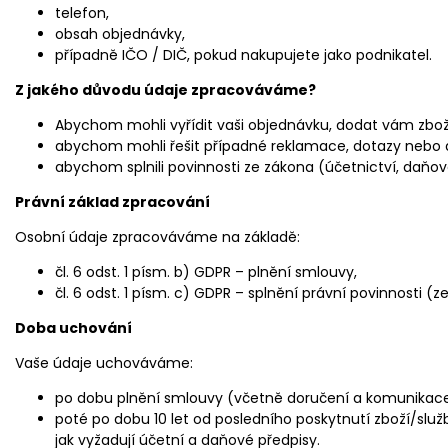
telefon,
obsah objednávky,
případně IČO / DIČ, pokud nakupujete jako podnikatel.
Z jakého důvodu údaje zpracováváme?
Abychom mohli vyřídit vaši objednávku, dodat vám zbož
abychom mohli řešit případné reklamace, dotazy nebo d
abychom splnili povinnosti ze zákona (účetnictví, daňo
Právní základ zpracování
Osobní údaje zpracováváme na základě:
čl. 6 odst. 1 písm. b) GDPR – plnění smlouvy,
čl. 6 odst. 1 písm. c) GDPR – splnění právní povinnosti 
Doba uchování
Vaše údaje uchováváme:
po dobu plnění smlouvy (včetně doručení a komunikace
poté po dobu 10 let od posledního poskytnutí zboží/služ
jak vyžadují účetní a daňové předpisy.