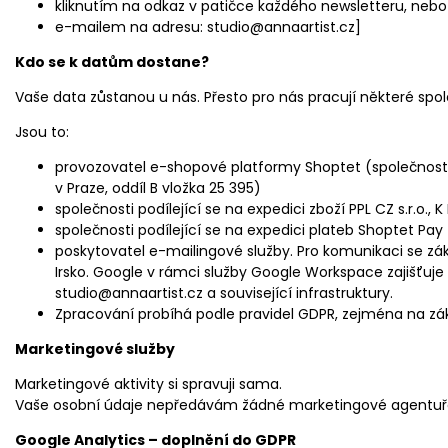
kliknutím na odkaz v patičce každého newsletteru, nebo
e-mailem na adresu: studio@annaartist.cz]
Kdo se k datům dostane?
Vaše data zůstanou u nás. Přesto pro nás pracují některé sp
Jsou to:
provozovatel e-shopové platformy Shoptet (společnost S
v Praze, oddíl B vložka 25 395)
společnosti podílející se na expedici zboží PPL CZ s.r.o.,
společnosti podílející se na expedici plateb Shoptet Pay
poskytovatel e-mailingové služby. Pro komunikaci se zá
Irsko. Google v rámci služby Google Workspace zajišťuj
studio@annaartist.cz a související infrastruktury.
Zpracování probíhá podle pravidel GDPR, zejména na zá
Marketingové služby
Marketingové aktivity si spravuji sama.
Vaše osobní údaje nepředávám žádné marketingové agentuř
Google Analytics – doplnění do GDPR