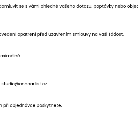
domluvit se s vámi ohledně vašeho dotazu, poptávky nebo obje
provedení opatření před uzavřením smlouvy na vaši žádost.
maximálně
studio@annaartist.cz.
m při objednávce poskytnete.