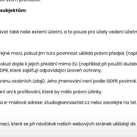
 subjektům:
t také naše externí účetní, a to pouze pro účely vedení účetni
é moci, pokud jim tuto povinnost ukládá právní předpis (např. 
ud dojde k jejich předání mimo EU (například při použití služe
PR, které zajišťují odpovídající úroveň ochrany.
anu osobních údajů. Jeho jmenování není podle GDPR povinné.
ani k profilování, které by mělo právní účinky.
 e-mailové adrese: studio@annaartist.cz nebo zavolejte na tel.
cí, které se při návštěvě našich webových stránek ukládají do va