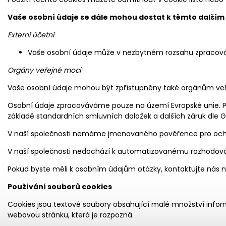
Vaše osobní údaje se dále mohou dostat k těmto dalším
Externí účetní
Vaše osobní údaje může v nezbytném rozsahu zpracováva
Orgány veřejné moci
Vaše osobní údaje mohou být zpřístupněny také orgánům veřejn
Osobní údaje zpracováváme pouze na území Evropské unie. Pok
základě standardních smluvních doložek a dalších záruk dle GD
V naší společnosti nemáme jmenovaného pověřence pro ochr
V naší společnosti nedochází k automatizovanému rozhodování 
Pokud byste měli k osobním údajům otázky, kontaktujte nás na
Používání souborů cookies
Cookies jsou textové soubory obsahující malé množství informa
webovou stránku, která je rozpozná.