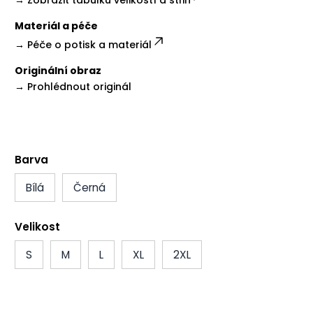
→
Zobrazit tabulku velikostí a střih
Materiál a péče
→
Péče o potisk a materiál
Originální obraz
→
Prohlédnout originál
Barva
Bílá
Černá
Velikost
S
M
L
XL
2XL