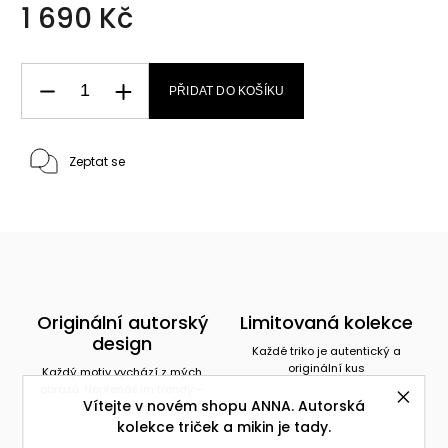
1 690 Kč
PŘIDAT DO KOŠÍKU
Zeptat se
Originální autorský
Limitovaná kolekce
design
Každé triko je autentický a
originální kus
Každý motiv vychází z mých
obrazů. Nepřenáším trendy –
Vítejte v novém shopu ANNA. Autorská
tvořím vlastní.
kolekce triček a mikin je tady.